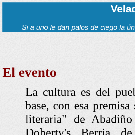
Velad
Si a uno le dan palos de ciego la ú
El evento
La cultura es del pue
base, con esa premisa 
literaria" de Abadiñ
Doherty's Berria 