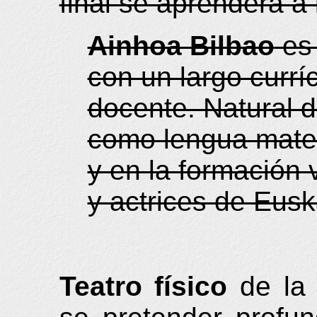
final se aprenderá a 
Ainhoa Bilbao
es 
con un largo currí
docente. Natural 
como lengua mater
y en la formación
y actrices de Eusk
Teatro físico
de la