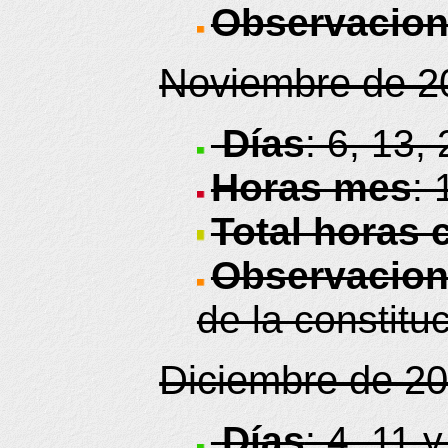
Observacio
Noviembre de 2
Días
: 6, 13,
Horas mes
: 
Total horas 
Observacio
de la constitu
Diciembre de 2
Días
: 4, 11 