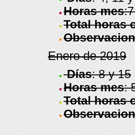
Horas mes
:7
Total horas 
Observacio
Enero de 2019
Días
: 8 y 15
Horas mes
: 
Total horas 
Observacio