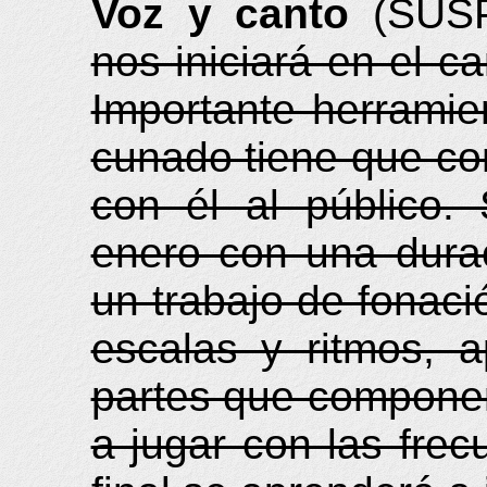
Voz y canto
(SUS
nos iniciará en el ca
Importante herramien
cunado tiene que con
con él al público.
enero con una dura
un trabajo de fonaci
escalas y ritmos, a
partes que componen
a jugar con las frec