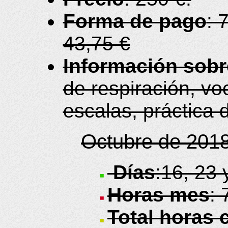
Forma de pago
: 
43,75 €
Información sobre
de respiración, vo
escalas, práctica 
Octubre de 201
Días
:16, 23 
Horas mes
: 
Total horas 