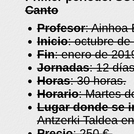
Canto
Profesor
: Ainhoa 
Inicio
: octubre de
Fin
: enero de 201
Jornadas
: 12 días
Horas
: 30 horas.
Horario
: Martes d
Lugar donde se i
Antzerki Taldea e
Precio
: 250 €.