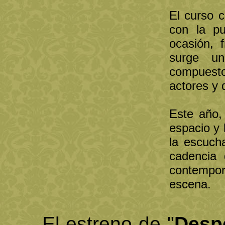
El curso 
con la p
ocasión, 
surge un
compuest
actores y 
Este año,
espacio y 
la escucha
cadencia 
contempor
escena.
El estreno de "
Desp