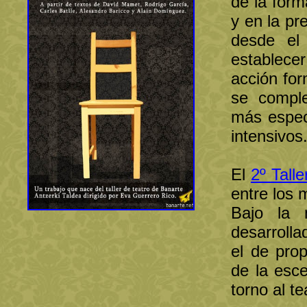
de la form
y en la pr
desde el
establecer
acción for
se compl
más espec
intensivos
El
2º Talle
entre los
Bajo la
desarrolla
el de prop
de la esc
torno al te